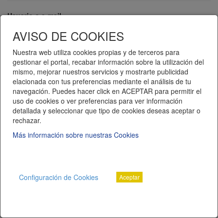
Usuario o e-mail
AVISO DE COOKIES
Contraseña
Nuestra web utiliza cookies propias y de terceros para
gestionar el portal, recabar información sobre la utilización del
mismo, mejorar nuestros servicios y mostrarte publicidad
elacionada con tus preferencias mediante el análisis de tu
navegación. Puedes hacer click en ACEPTAR para permitir el
Recuérdame
uso de cookies o ver preferencias para ver información
detallada y seleccionar que tipo de cookies deseas aceptar o
Entrar
Regístrese
rechazar.
Más información sobre nuestras Cookies
¿Ha olvidado su contraseña?
Telematel eCommerce v14.3.38 © 2026
Configuración de Cookies
Aceptar
Telematel S.L.